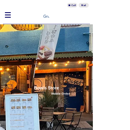
☎︎ Call
Mail
​Bowls Store
​Mobile Order