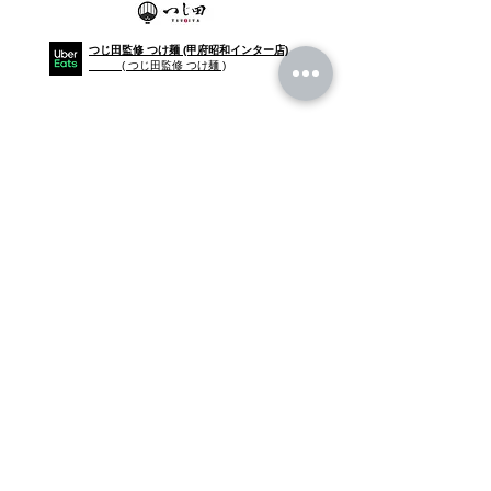
つじ田監修 つけ麺 (甲府昭和インター店)
​ ( つじ田監修 つけ麺 )
Grs.
グ
ループ事業内容 (Services)
・事業コン
サルティング：Business Consulting
・代理店制度：Ageency
・マーケティ
ング支援：Marketing
・起業サポート :
Start-up
​・講演会 : A lecture meeting
・飲食
店運営：Cafe M
anagement
・
イベント出店 : Event store opening
・美容サロ
ン運営 :
Nail salon Management
・学習教室 : Cram School
・ポスティング
: Posting
・システム開発 : System Development
・盆栽販売 : Bonsai Sales
​
etc...