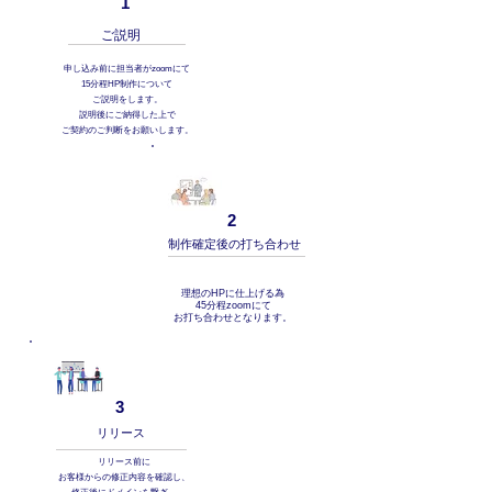
1
​ご説明
申し込み前に担当者がzoomにて
15分程HP制作について
ご説明をします。
説明後にご納得した上で
ご契約のご判断をお願いします。
2
​制作確定後の打ち合わせ
理想のHPに仕上げる為
45分程zoomにて
お打ち合わせとなります。
3
​リリース
リリース前に
お客様からの修正内容を確認し、