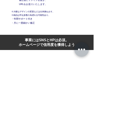
修正後にドメインを繋ぎ、
URLをお送りいたします。
※大幅なデザインの変更などは
出来兼ねます。
※納品は申込多数の為
遅れる可能性あり。
・年間サポート付き
​・
月に一度細かい修正
事業にはSNSとHPは必須。
ホームページで​信用度を獲得しよう
Website Design
​信用度獲得
HP Premium Plan
複数ページ
​月に一度細かい修正