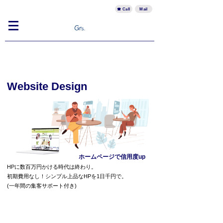
☎︎ Call
Mail
Website Design
​ホームページで信用度up
HPに数百万円かける時代は終わり。
初期費用なし！シンプル上品なHPを1日千円で。
​(一年間の集客サポート付き)